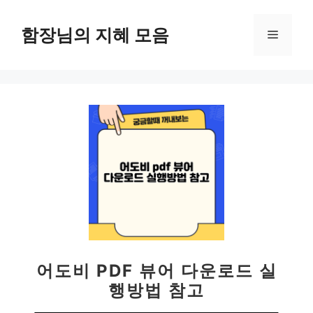
컨
텐
함장님의 지혜 모음
메
츠
로
뉴
건
너
뛰
기
어도비 PDF 뷰어 다운로드 실
행방법 참고