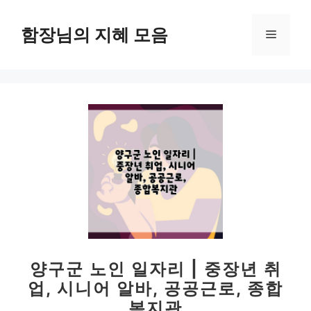
컨
텐
함장님의 지혜 모음
메
츠
로
뉴
건
너
뛰
기
양구군 노인 일자리 | 중장년 취
업, 시니어 알바, 공공근로, 종합
복지관