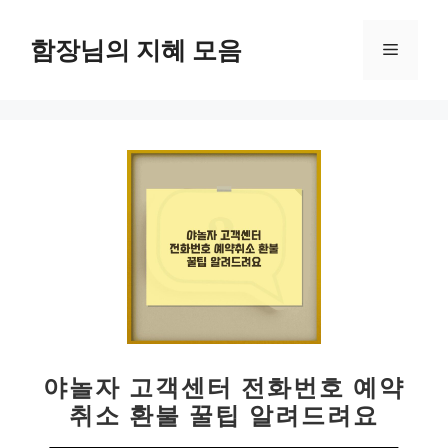
컨
텐
함장님의 지혜 모음
메
츠
로
뉴
건
너
뛰
기
야놀자 고객센터 전화번호 예약
취소 환불 꿀팁 알려드려요