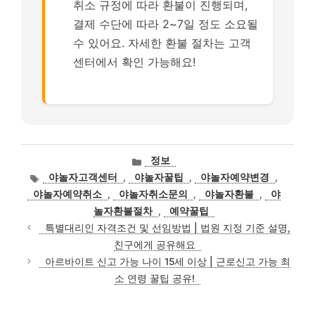
취소 규정에 따라 환불이 진행되며,
결제 수단에 따라 2~7일 정도 소요될
수 있어요. 자세한 환불 절차는 고객
센터에서 확인 가능해요!
카
정보
테
태
야놀자고객센터
,
야놀자꿀팁
,
야놀자예약변경
,
고
그
야놀자예약취소
,
야놀자취소문의
,
야놀자환불
,
야
리
놀자환불절차
,
예약꿀팁
특별대리인 자격조건 및 선임방법 | 법원 지정 기준 설명,
친구에게 공유해요
아르바이트 신고 가능 나이 15세 이상 | 근로신고 가능 최
소 연령 꿀팁 공유!