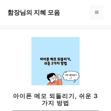
컨
텐
함장님의 지혜 모음
메
츠
로
뉴
건
너
뛰
기
아이폰 메모 되돌리기, 쉬운 3
가지 방법