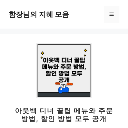
컨
텐
함장님의 지혜 모음
메
츠
로
뉴
건
너
뛰
기
아웃백 디너 꿀팁 메뉴와 주문
방법, 할인 방법 모두 공개