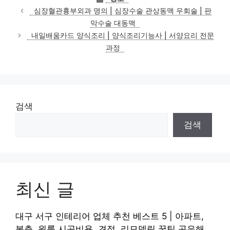
테
심장혈관흉부외과 명의 | 심장수술 관상동맥 우회술 | 판
고
막수술 대동맥
리
내일배움카드 양식조리 | 양식조리기능사 | 서양요리 전문
과정
검색
검색
최신 글
대구 서구 인테리어 업체 추천 베스트 5 | 아파트,
복층, 원룸 시공비용, 견적, 리모델링 꿀팁 공유해