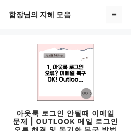
컨
텐
함장님의 지혜 모음
메
츠
로
뉴
건
너
뛰
기
아웃룩 로그인 안될때 이메일
문제 | OUTLOOK 메일 로그인
오류 해결 및 동기화 복구 방법