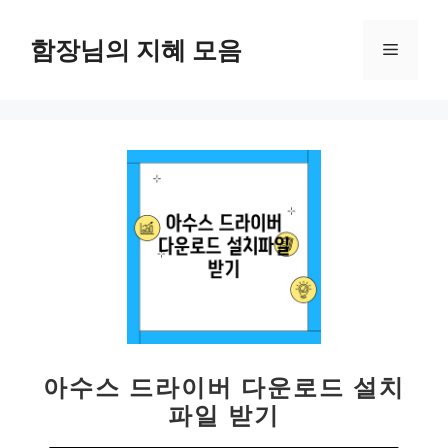
컨
텐
함장님의 지혜 모음
메
츠
로
뉴
건
너
뛰
기
아수스 드라이버 다운로드 설치
파일 받기