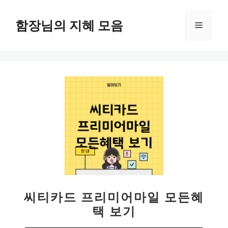
컨
텐
함장님의 지혜 모음
메
츠
로
뉴
건
너
뛰
기
씨티카드 프리미어마일 모든혜
택 보기