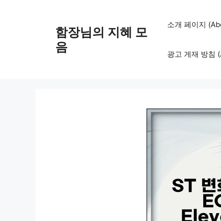
컨
텐
소개 페이지 (Abo
함장님의 지혜 모
츠
로
음
광고 게재 방침 (Adv
건
너
뛰
기