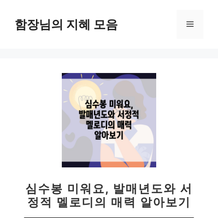
컨
텐
함장님의 지혜 모음
메
츠
로
뉴
건
너
뛰
기
심수봉 미워요, 발매년도와 서
정적 멜로디의 매력 알아보기