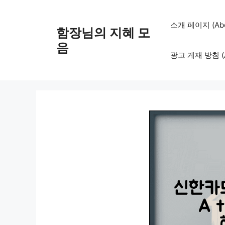
컨
텐
소개 페이지 (Abo
함장님의 지혜 모
츠
로
음
광고 게재 방침 (Adv
건
너
뛰
기