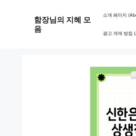
컨
텐
소개 페이지 (Abo
함장님의 지혜 모
츠
로
음
광고 게재 방침 (Adv
건
너
뛰
기