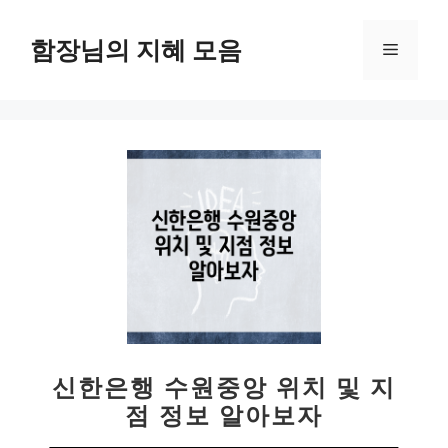
컨
텐
함장님의 지혜 모음
메
츠
로
뉴
건
너
뛰
기
신한은행 수원중앙 위치 및 지
점 정보 알아보자