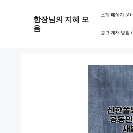
컨
텐
소개 페이지 (Abo
함장님의 지혜 모
츠
로
음
광고 게재 방침 (Adv
건
너
뛰
기