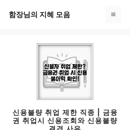
컨
텐
함장님의 지혜 모음
메
츠
로
뉴
건
너
뛰
기
신용불량 취업 제한 직종 | 금융
권 취업시 신용조회와 신용불량
결격 사유