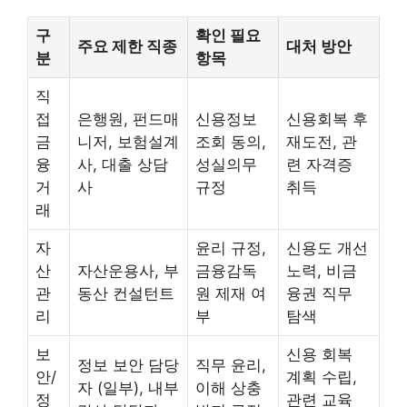
구
확인 필요
주요 제한 직종
대처 방안
분
항목
직
접
은행원, 펀드매
신용정보
신용회복 후
금
니저, 보험설계
조회 동의,
재도전, 관
융
사, 대출 상담
성실의무
련 자격증
거
사
규정
취득
래
자
윤리 규정,
신용도 개선
산
자산운용사, 부
금융감독
노력, 비금
관
동산 컨설턴트
원 제재 여
융권 직무
리
부
탐색
보
신용 회복
정보 보안 담당
직무 윤리,
안/
계획 수립,
자 (일부), 내부
이해 상충
정
관련 교육