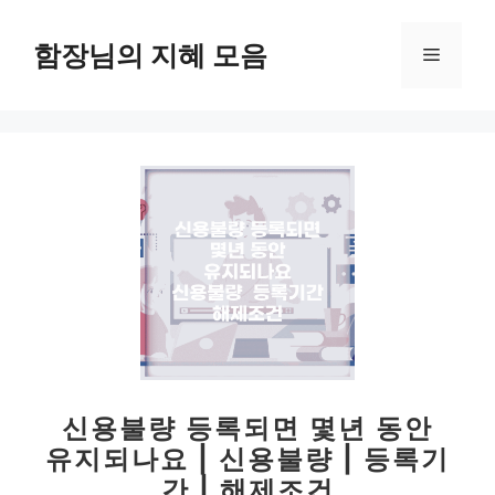
컨
텐
함장님의 지혜 모음
메
츠
로
뉴
건
너
뛰
기
신용불량 등록되면 몇년 동안
유지되나요 | 신용불량 | 등록기
간 | 해제조건