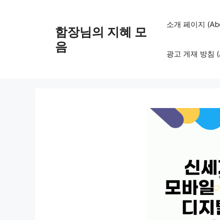
컨
텐
소개 페이지 (Abo
함장님의 지혜 모
츠
로
음
광고 게재 방침 (Adv
건
너
뛰
기