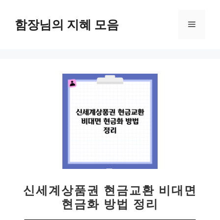
컨
텐
함장님의 지혜 모음
메
츠
로
뉴
건
너
뛰
기
신세계상품권 현금교환 비대면
현금화 방법 정리