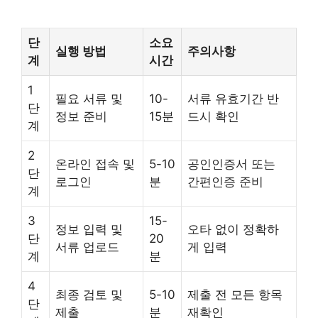
단
소요
실행 방법
주의사항
계
시간
1
필요 서류 및
10-
서류 유효기간 반
단
정보 준비
15분
드시 확인
계
2
온라인 접속 및
5-10
공인인증서 또는
단
로그인
분
간편인증 준비
계
3
15-
정보 입력 및
오타 없이 정확하
단
20
서류 업로드
게 입력
계
분
4
최종 검토 및
5-10
제출 전 모든 항목
단
제출
분
재확인