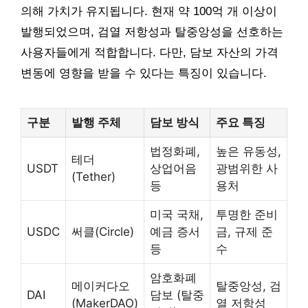
의해 가치가 유지됩니다. 현재 약 100억 개 이상이
발행되었으며, 검열 저항성과 탈중앙성을 선호하는
사용자들에게 적합합니다. 다만, 담보 자산의 가격
변동에 영향을 받을 수 있다는 특징이 있습니다.
구분
발행 주체
담보 방식
주요 특징
법정화폐,
높은 유동성,
테더
USDT
상업어음
광범위한 사
(Tether)
등
용처
미국 국채,
투명한 준비
USDC
써클(Circle)
예금 증서
금, 규제 준
등
수
암호화폐
메이커다오
탈중앙성, 검
DAI
담보 (탈중
(MakerDAO)
열 저항성