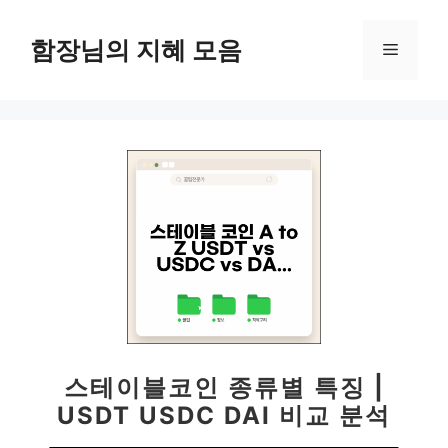
컨
텐
함장님의 지혜 모음
메
츠
로
뉴
건
너
뛰
기
스테이블코인 종류별 특징 |
USDT USDC DAI 비교 분석