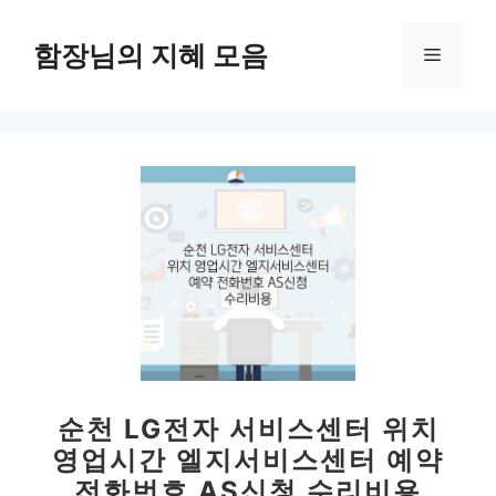
컨
텐
함장님의 지혜 모음
메
츠
로
뉴
건
너
뛰
기
순천 LG전자 서비스센터 위치
영업시간 엘지서비스센터 예약
전화번호 AS신청 수리비용