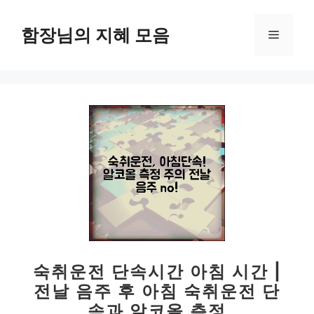
컨
텐
함장님의 지혜 모음
메
츠
로
뉴
건
너
뛰
기
숙취운전 단속시간 아침 시간 |
전날 음주 후 아침 숙취운전 단
속과 알코올 측정