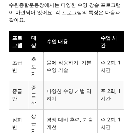
수원종합운동장에서는 다양한 수영 강습 프로그램
이 마련되어 있어요. 각 프로그램의 특징은 다음과
같아요.
프로
대
수업 시
수업 내용
그램
상
간
초
초급
물에 적응하기, 기본
주 2회, 1
보
반
수영 기술
시간
자
중
중급
다양한 수영 기법 익
주 2회, 1
급
반
히기
시간
자
상
심화
경쟁 대비 훈련, 기술
주 2회, 1
급
반
개선
시간
자