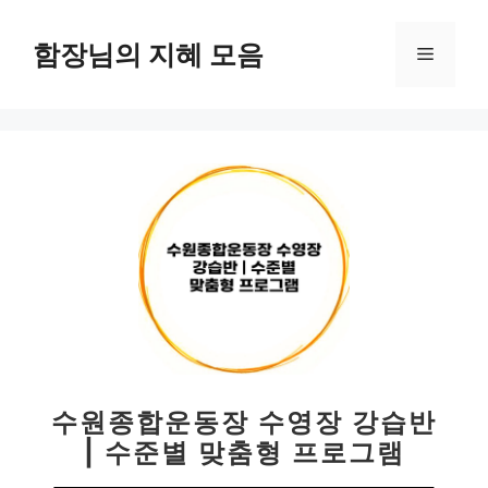
컨
텐
함장님의 지혜 모음
메
츠
로
뉴
건
너
뛰
기
수원종합운동장 수영장 강습반
| 수준별 맞춤형 프로그램