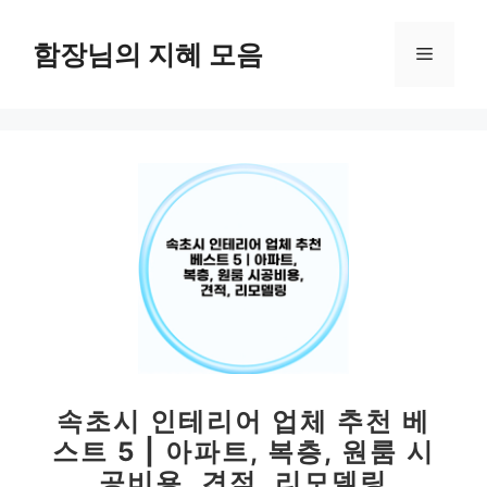
컨
텐
함장님의 지혜 모음
메
츠
로
뉴
건
너
뛰
기
속초시 인테리어 업체 추천 베
스트 5 | 아파트, 복층, 원룸 시
공비용, 견적, 리모델링