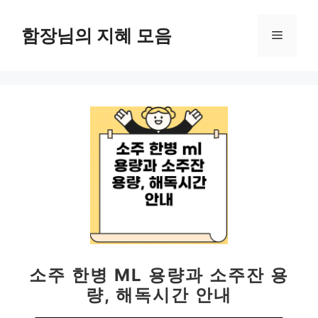
컨
텐
함장님의 지혜 모음
메
츠
로
뉴
건
너
뛰
기
소주 한병 ML 용량과 소주잔 용
량, 해독시간 안내