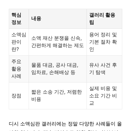
핵심
갤러리 활용
내용
정보
팁
소액심
용어 정리 및
소액 재산 분쟁을 신속,
판이
기본 절차 확
간편하게 해결하는 제도
란?
인
주요
물품 대금, 공사 대금,
유사 사건 후
활용
임차료, 손해배상 등
기 탐색
사례
실제 비용 및
짧은 소송 기간, 저렴한
장점
소요 기간 비
비용
교
디시 소액심판 갤러리에는 정말 다양한 사례들이 올