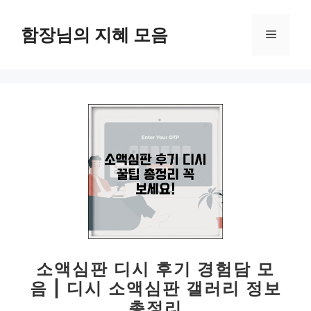
컨
텐
함장님의 지혜 모음
메
츠
로
뉴
건
너
뛰
기
소액심판 디시 후기 경험담 모
음 | 디시 소액심판 갤러리 정보
총정리