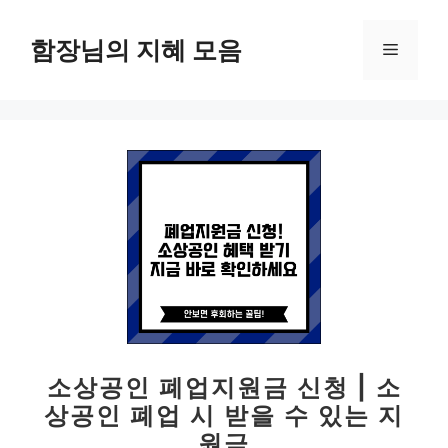
컨
텐
함장님의 지혜 모음
메
츠
로
뉴
건
너
뛰
기
소상공인 폐업지원금 신청 | 소
상공인 폐업 시 받을 수 있는 지
원금