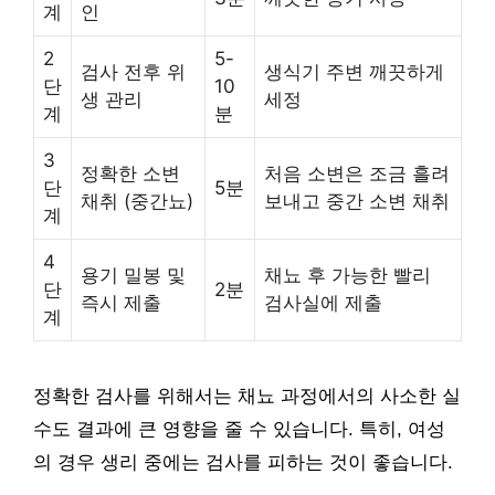
계
인
2
5-
검사 전후 위
생식기 주변 깨끗하게
단
10
생 관리
세정
계
분
3
정확한 소변
처음 소변은 조금 흘려
단
5분
채취 (중간뇨)
보내고 중간 소변 채취
계
4
용기 밀봉 및
채뇨 후 가능한 빨리
단
2분
즉시 제출
검사실에 제출
계
정확한 검사를 위해서는 채뇨 과정에서의 사소한 실
수도 결과에 큰 영향을 줄 수 있습니다. 특히, 여성
의 경우 생리 중에는 검사를 피하는 것이 좋습니다.