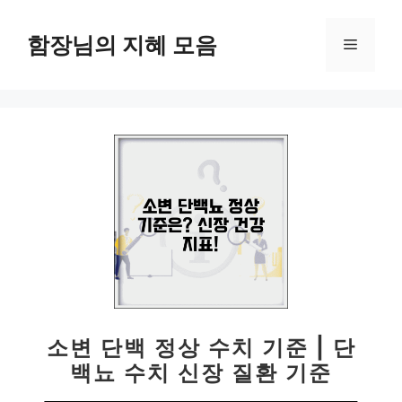
컨
텐
함장님의 지혜 모음
메
츠
로
뉴
건
너
뛰
기
소변 단백 정상 수치 기준 | 단
백뇨 수치 신장 질환 기준