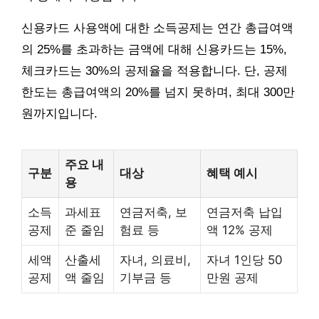
신용카드 사용액에 대한 소득공제는 연간 총급여액
의 25%를 초과하는 금액에 대해 신용카드는 15%,
체크카드는 30%의 공제율을 적용합니다. 단, 공제
한도는 총급여액의 20%를 넘지 못하며, 최대 300만
원까지입니다.
주요 내
구분
대상
혜택 예시
용
소득
과세표
연금저축, 보
연금저축 납입
공제
준 줄임
험료 등
액 12% 공제
세액
산출세
자녀, 의료비,
자녀 1인당 50
공제
액 줄임
기부금 등
만원 공제