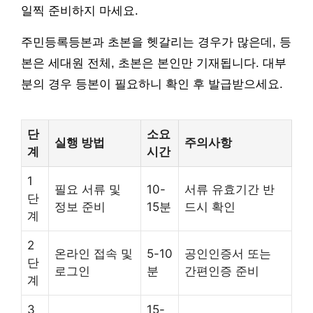
일찍 준비하지 마세요.
주민등록등본과 초본을 헷갈리는 경우가 많은데, 등
본은 세대원 전체, 초본은 본인만 기재됩니다. 대부
분의 경우 등본이 필요하니 확인 후 발급받으세요.
단
소요
실행 방법
주의사항
계
시간
1
필요 서류 및
10-
서류 유효기간 반
단
정보 준비
15분
드시 확인
계
2
온라인 접속 및
5-10
공인인증서 또는
단
로그인
분
간편인증 준비
계
3
15-