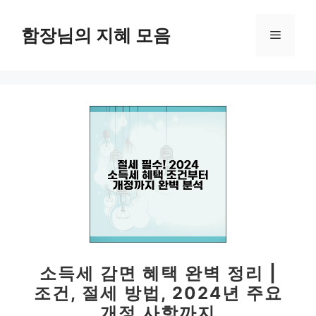
컨
텐
함장님의 지혜 모음
메
츠
로
뉴
건
너
뛰
기
소득세 감면 혜택 완벽 정리 |
조건, 절세 방법, 2024년 주요
개정 사항까지