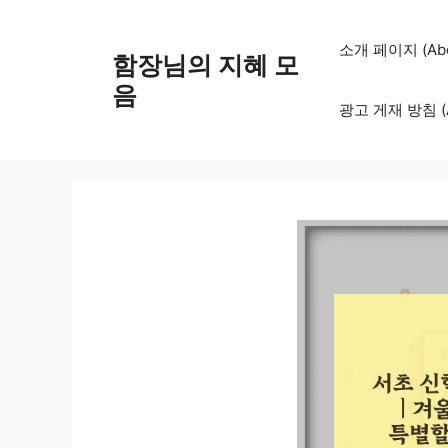
컨
텐
소개 페이지 (Abo
함장님의 지혜 모
츠
로
음
광고 게재 방침 (Adv
건
너
뛰
기