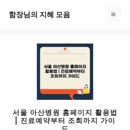
컨
텐
함장님의 지혜 모음
메
츠
로
뉴
건
너
뛰
기
서울 아산병원 홈페이지 활용법
| 진료예약부터 조회까지 가이
드