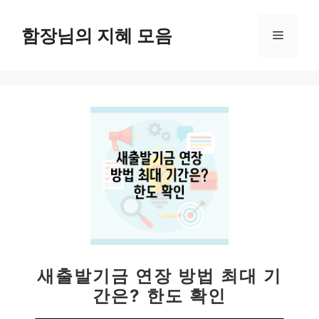
컨
텐
함장님의 지혜 모음
메
츠
로
뉴
건
너
뛰
기
새출발기금 연장 방법 최대 기
간은? 한도 확인