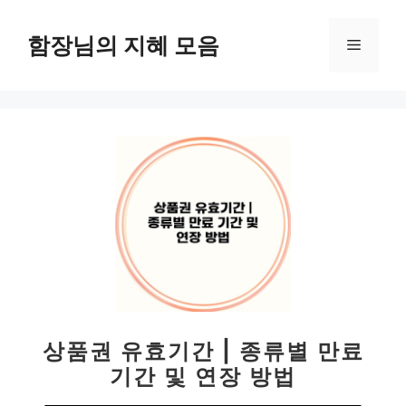
컨
텐
함장님의 지혜 모음
메
츠
로
뉴
건
너
뛰
기
상품권 유효기간 | 종류별 만료
기간 및 연장 방법