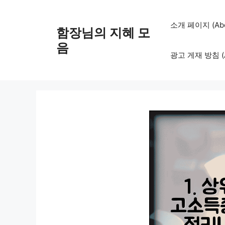
컨
텐
소개 페이지 (Abo
함장님의 지혜 모
츠
로
음
광고 게재 방침 (Adv
건
너
뛰
기