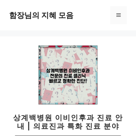
컨
텐
함장님의 지혜 모음
메
츠
로
뉴
건
너
뛰
기
상계백병원 이비인후과 진료 안
내 | 의료진과 특화 진료 분야