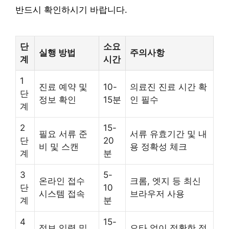
반드시 확인하시기 바랍니다.
단
소요
실행 방법
주의사항
계
시간
1
진료 예약 및
10-
의료진 진료 시간 확
단
정보 확인
15분
인 필수
계
2
15-
필요 서류 준
서류 유효기간 및 내
단
20
비 및 스캔
용 정확성 체크
계
분
3
5-
온라인 접수
크롬, 엣지 등 최신
단
10
시스템 접속
브라우저 사용
계
분
4
15-
정보 입력 및
오타 없이 정확한 정