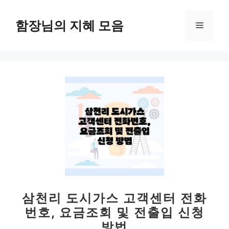
컨
텐
함장님의 지혜 모음
메
츠
로
뉴
건
너
뛰
기
삼천리 도시가스 고객센터 전화
번호, 요금조회 및 전출입 신청
방법