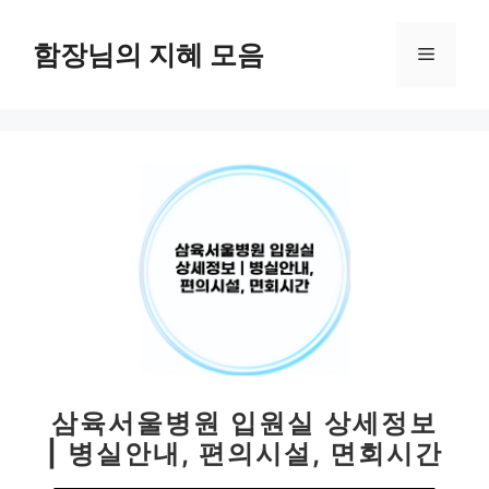
컨
텐
함장님의 지혜 모음
메
츠
로
뉴
건
너
뛰
기
삼육서울병원 입원실 상세정보
| 병실안내, 편의시설, 면회시간