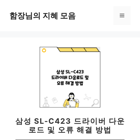
컨
텐
함장님의 지혜 모음
메
츠
로
뉴
건
너
뛰
기
삼성 SL-C423 드라이버 다운
로드 및 오류 해결 방법