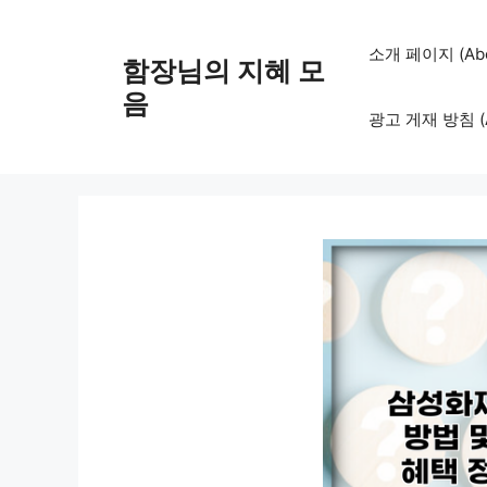
컨
텐
소개 페이지 (Abo
함장님의 지혜 모
츠
로
음
광고 게재 방침 (Adv
건
너
뛰
기