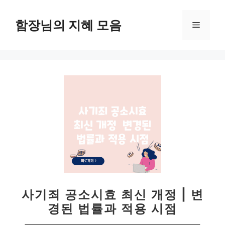
컨
텐
함장님의 지혜 모음
메
츠
로
뉴
건
너
뛰
기
사기죄 공소시효 최신 개정 | 변
경된 법률과 적용 시점