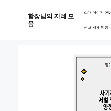
컨
텐
소개 페이지 (Abo
함장님의 지혜 모
츠
로
음
광고 게재 방침 (Adv
건
너
뛰
기