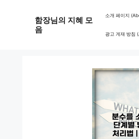
컨
텐
소개 페이지 (Abo
함장님의 지혜 모
츠
로
음
광고 게재 방침 (Adv
건
너
뛰
기