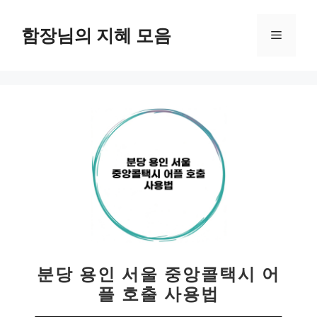
컨
텐
함장님의 지혜 모음
메
츠
로
뉴
건
너
뛰
기
분당 용인 서울 중앙콜택시 어
플 호출 사용법