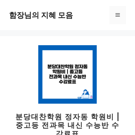
컨
텐
함장님의 지혜 모음
메
츠
로
뉴
건
너
뛰
기
분당대찬학원 정자동 학원비 |
중고등 전과목 내신 수능반 수
강료표