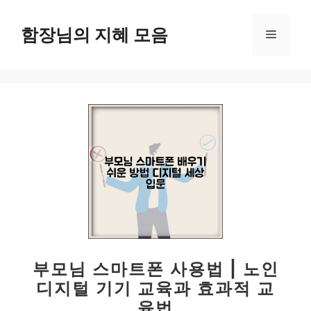
컨
텐
함장님의 지혜 모음
메
츠
로
뉴
건
너
뛰
기
부모님 스마트폰 사용법 | 노인
디지털 기기 교육과 효과적 교
육법