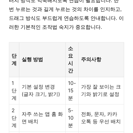
터치 방식도 익숙해지도록 연습이 필요합니다. 한
번 누르는 것과 길게 누르는 것의 차이를 인지하고,
드래그 방식도 부드럽게 연습하도록 안내합니다. 이
러한 기본적인 조작법 숙지가 중요합니다.
소
단
요
실행 방법
주의사항
계
시
간
1
10-
기본 설정 변경
가장 잘 보이는 크
단
15
(글자 크기, 밝기)
기와 밝기로 설정
계
분
2
5-
자주 쓰는 앱 홈 화
전화, 문자, 카카
단
10
면 배치
오톡 등 우선 배치
계
분