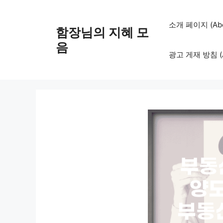
컨
텐
소개 페이지 (Abo
함장님의 지혜 모
츠
로
음
광고 게재 방침 (Adv
건
너
뛰
기