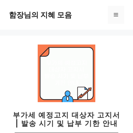
컨
텐
함장님의 지혜 모음
메
츠
로
뉴
건
너
뛰
기
부가세 예정고지 대상자 고지서
| 발송 시기 및 납부 기한 안내