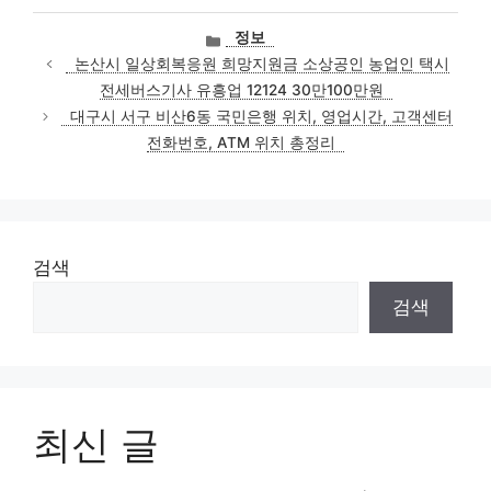
카
정보
테
논산시 일상회복응원 희망지원금 소상공인 농업인 택시
고
전세버스기사 유흥업 12124 30만100만원
리
대구시 서구 비산6동 국민은행 위치, 영업시간, 고객센터
전화번호, ATM 위치 총정리
검색
검색
최신 글