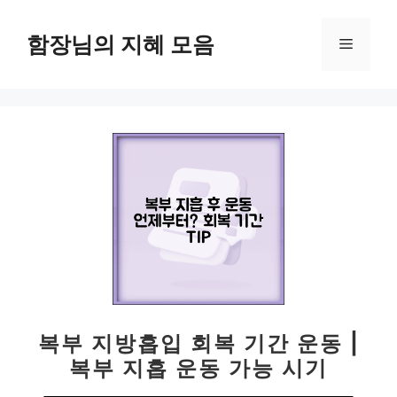
컨
텐
함장님의 지혜 모음
메
츠
로
뉴
건
너
뛰
기
복부 지방흡입 회복 기간 운동 |
복부 지흡 운동 가능 시기