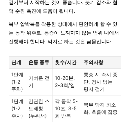
걷기부터 시작하는 것이 좋습니다. 붓기 감소와 혈
액 순환 촉진에 도움이 됩니다.
복부 압박복을 착용한 상태에서 편안하게 할 수 있
는 동작 위주로, 통증이 느껴지지 않는 범위 내에서
진행해야 합니다. 억지로 하는 것은 금물입니다.
단계
운동 종류
횟수/시간
주의사항
1단계
통증 시 즉시 중
가벼운 걷
10-20분,
(1-2
단, 경사 없는
기
2-3회/일
주차)
평지 걷기
1단계
간단한 스
각 동작 5-
복부 당김 최소
(1-2
트레칭
10초, 3-5
화, 호흡에 집중
주차)
(누워서)
회 반복