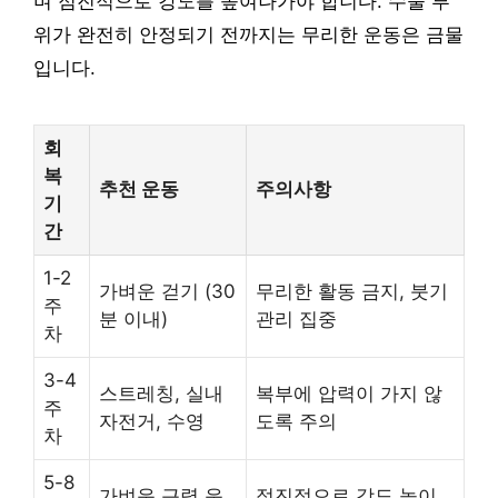
며 점진적으로 강도를 높여나가야 합니다. 수술 부
위가 완전히 안정되기 전까지는 무리한 운동은 금물
입니다.
회
복
추천 운동
주의사항
기
간
1-2
가벼운 걷기 (30
무리한 활동 금지, 붓기
주
분 이내)
관리 집중
차
3-4
스트레칭, 실내
복부에 압력이 가지 않
주
자전거, 수영
도록 주의
차
5-8
가벼운 근력 운
점진적으로 강도 높이