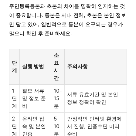
주민등록등본과 초본의 차이를 명확히 인지하는 것
이 중요합니다. 등본은 세대 전체, 초본은 본인 정보
만 담고 있어, 일반적으로 등본이 요구되는 경우가
많으니 확인 후 준비하세요.
소
단
요
실행 방법
주의사항
계
시
간
1
필요 서류
10-
서류 유효기간 및 본인
단
및 정보 준
15
정보 정확히 확인
계
비
분
2
온라인 접
5-
안정적인 인터넷 환경에
단
속 및 본인
10
서 진행, 인증수단 미리
계
인증
분
준비