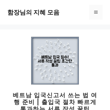
컨
텐
함장님의 지혜 모음
메
츠
로
뉴
건
너
뛰
기
베트남 입국신고서 쓰는 법 여
행 준비 | 출입국 절차 빠르게
통과하는 서류 작성 꿀팁