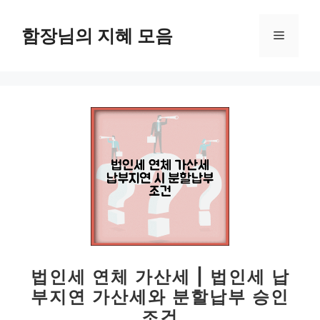
컨
텐
함장님의 지혜 모음
메
츠
로
뉴
건
너
뛰
기
법인세 연체 가산세 | 법인세 납
부지연 가산세와 분할납부 승인
조건